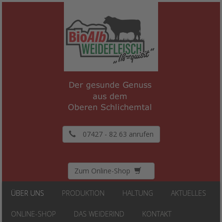
07427 - 82 63 anrufen
Zum Online-Shop
ÜBER UNS
PRODUKTION
HALTUNG
AKTUELLES
ONLINE-SHOP
DAS WEIDERIND
KONTAKT