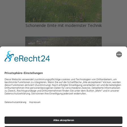
Schonende Ernte mit modernster Technik
Pflege von Naturdenkmälern (Biotopen)
Bio
Alb
Weidefleisch KG
Brühlstraße 3
72365 Ratshausen
07427 - 82 63