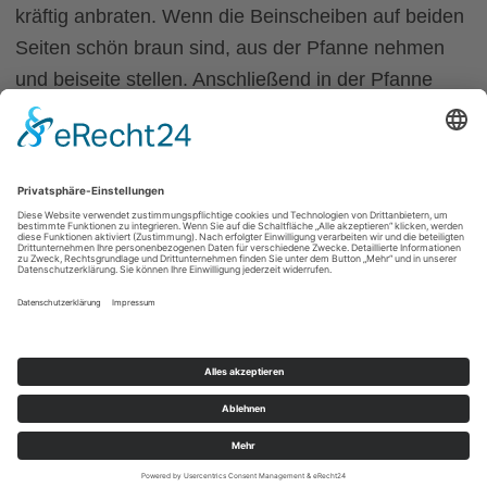
kräftig anbraten. Wenn die Beinscheiben auf beiden
Seiten schön braun sind, aus der Pfanne nehmen
und beiseite stellen. Anschließend in der Pfanne
klein geschnittenes, gewürfeltes Wurzelgemüse
(Karotten, Sellerie, Lauch, Zwiebeln ... nach
Belieben und Geschmack) kräftig
Mehr Info's
Bio
Alb
Weidefleisch KG
Brühlstraße 3
72365 Ratshausen
07427 - 82 63
07427 - 8263 anrufen
Kontakt
Impressum
Datenschutzerklärung