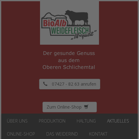
07427 - 82 63 anrufen
Zum Online-Shop
ÜBER UNS
PRODUKTION
HALTUNG
AKTUELLES
ONLINE-SHOP
DAS WEIDERIND
KONTAKT