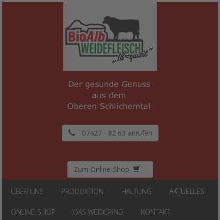
07427 - 82 63 anrufen
Zum Online-Shop
ÜBER UNS
PRODUKTION
HALTUNG
AKTUELLES
ONLINE-SHOP
DAS WEIDERIND
KONTAKT